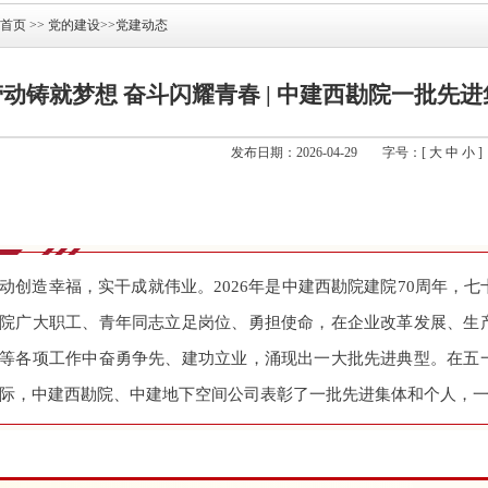
首页
>>
党的建设
>>
党建动态
劳动铸就梦想 奋斗闪耀青春 | 中建西勘院一批先
发布日期：2026-04-29
字号：[
大
中
小
]
动创造幸福，实干成就伟业。2026年是中建西勘院建院70周年，
院广大职工、青年同志立足岗位、勇担使命，在企业改革发展、生
等各项工作中奋勇争先、建功立业，涌现出一大批先进典型。
在五
际，中建西勘院、中建地下空间公司表彰了一批先进集体和个人，